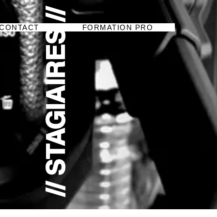
// STAGIAIRES //
CONTACT
FORMATION PRO